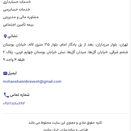
خدمات حسابداری
خدمات حسابرسی
مشاوره مالی و مدیریتی
بیمه تأمین اجتماعی
نشانی
تهران، بلوار مرزداران، بعد از پل یادگار امام، بلوار 35 متری لاله، خیابان بوستان
ششم شرقی، خیابان گل‌ها، میدان گل‌ها، نبش خیابان بوستان چهارم غربی، پلاک 2
طبقه 4 واحد 9
ایمیل
mohasebannikravesh@gmail.com
شماره تماس
09121880893
کلیه حقوق مادی و معنوی این سایت محفوظ می باشد.
طراحی و پیاده سازی: ایران سایت